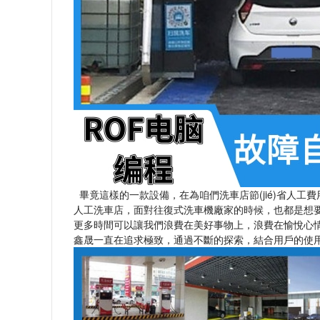
畢竟這樣的一款設備，在為咱們洗車店節(jié)省人工費用
人工洗車店，面對往復式洗車機廠家的時候，也都是
更多時間可以讓我們浪費在美好事物上，浪費在愉悅心情的事物
鑫晟一直在追求極致，通過不斷的探索，結合用戶的