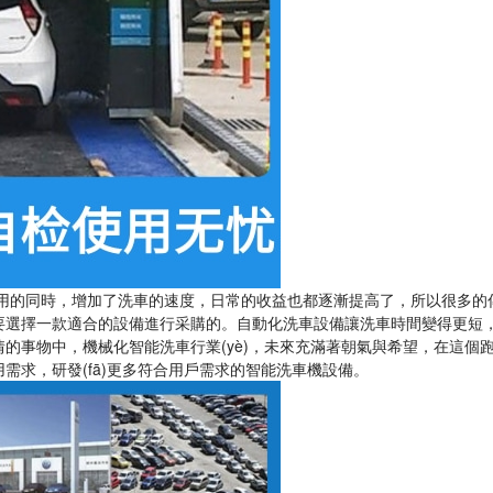
的同時，增加了洗車的速度，日常的收益也都逐漸提高了，所以很多的傳統
想要選擇一款適合的設備進行采購的。自動化洗車設備讓洗車時間變得更短，節(
中，機械化智能洗車行業(yè)，未來充滿著朝氣與希望，在這個跑
使用需求，研發(fā)更多符合用戶需求的智能洗車機設備。