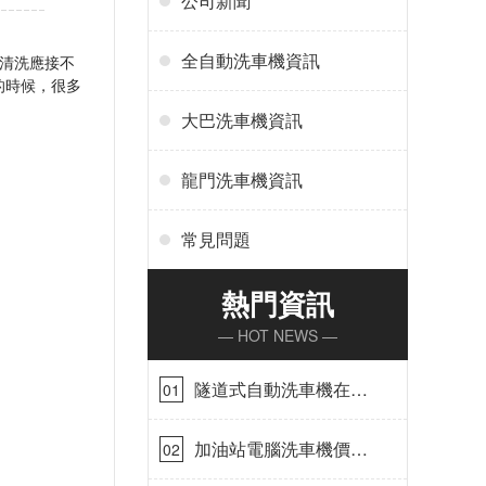
公司新聞
全自動洗車機資訊
車清洗應接不
候，很多
大巴洗車機資訊
龍門洗車機資訊
常見問題
熱門資訊
— HOT NEWS —
隧道式自動洗車機在哪
01
里購買[隆茂鑫晟]
加油站電腦洗車機價格
02
怎么樣[隆茂鑫晟]