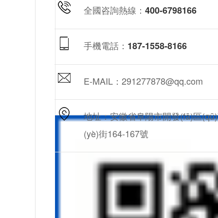
全國咨詢熱線：
400-6798166
手機電話：
187-1558-8166
E-MAIL：291277878@qq.com
地址：安徽省阜陽市開發(fā)區(qū
(yè)街164-167號