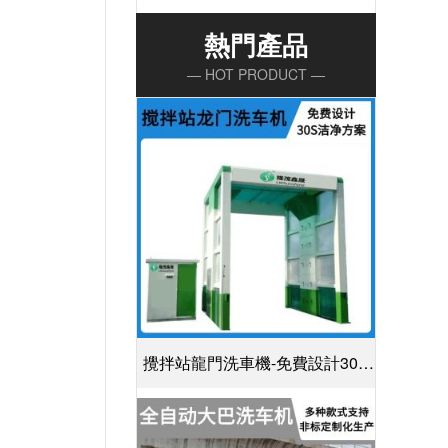
熱門產品
— HOT PRODUCT —
攪拌站龍門洗車機-免費設計30S
潔凈方案[隆茂鑫晟]