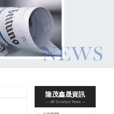
隆茂鑫晟資訊
— JM Sunshjne News —