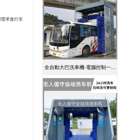
用需求進行非
全自動大巴洗車機-電腦控制一鍵
啟動清洗[隆茂鑫晟]