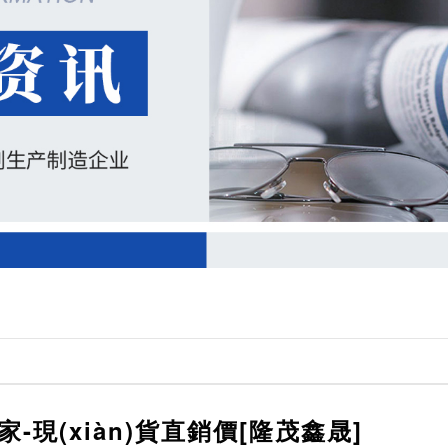
-現(xiàn)貨直銷價[隆茂鑫晟]