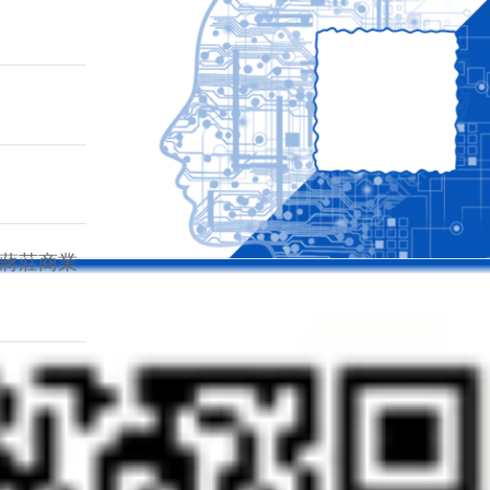
)蔣莊商業