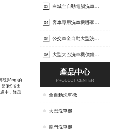
白城全自動電腦洗車
03
機-ADV防凍冬季正常
使用[隆茂鑫晟]
客車專用洗車機哪家的
04
好[隆茂鑫晟]
公交車全自動大型洗車
05
機什么價錢[隆茂鑫晟]
大型大巴洗車機價錢怎
06
么樣[隆茂鑫晟]
產品中心
(tǒng)的
— PRODUCT CENTER —
jié)省出
道中，隆茂
全自動洗車機
大巴洗車機
龍門洗車機