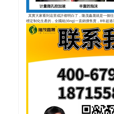
其實大家看到這里或許都明白了，隆茂鑫晟就是一個往復式
標定制化生產的，全國統(tǒng)一直銷價售賣，8年超過