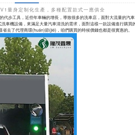
勘察1V1量身定制化生產，多種配置款式一應俱全
的代步工具，近些年車輛的增長，導致很多的洗車店，面對大流量的汽
洗車機設備，來滿足大量汽車清洗的需求，面對這樣一款設備進行購買的時
樣省去了代理商環(huán)節(jié)，咱們購買的時候價錢也都是很實惠的。