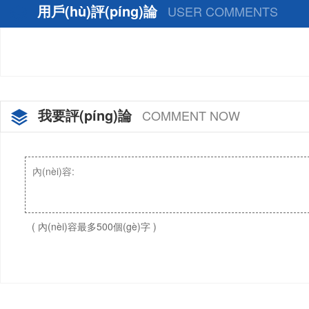
用戶(hù)評(píng)論
USER COMMENTS
我要評(píng)論
COMMENT NOW
( 內(nèi)容最多500個(gè)字 )