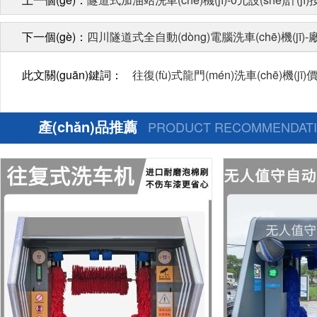
下一個(gè)：
四川隧道式全自動(dòng)電腦洗車(chē)機(jī
此文關(guān)鍵詞：
往復(fù)式龍門(mén)洗車(chē)機(jī)價(
產(chǎn)品推薦
PRODUCT RECOMMENDAT