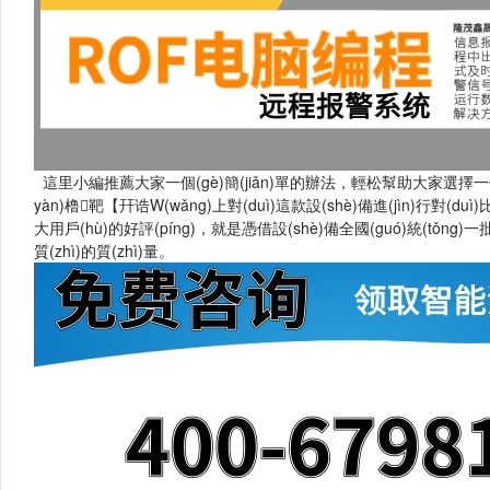
這里小編推薦大家一個(gè)簡(jiǎn)單的辦法，輕松幫助大家選擇一個(gè)往復(
yàn)橹靶【幵诰W(wǎng)上對(duì)這款設(shè)備進(jìn)行對(duì
大用戶(hù)的好評(píng)，就是憑借設(shè)備全國(guó)統(tǒng)一批
質(zhì)的質(zhì)量。