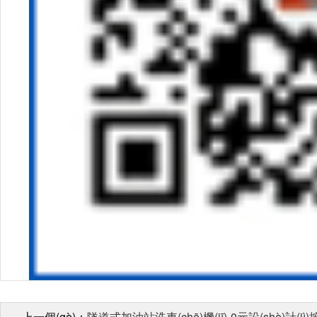
上一個(gè)：
隧道式加油站洗車(chē)機(jī)-0元設(shè)計(j