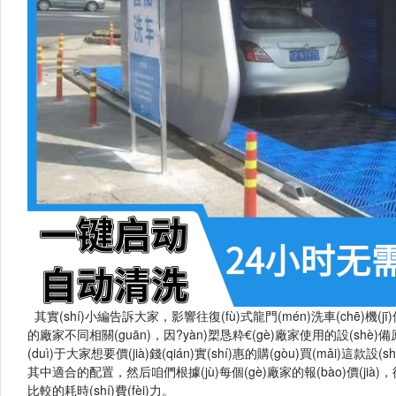
其實(shí)小編告訴大家，影響往復(fù)式龍門(mén)洗車(chē)機
的廠家不同相關(guān)，因?yàn)槊恳粋€(gè)廠家使用的設(shè)備原材
(duì)于大家想要價(jià)錢(qián)實(shí)惠的購(gòu)買(mǎi)這
其中適合的配置，然后咱們根據(jù)每個(gè)廠家的報(bào)價(jià)
比較的耗時(shí)費(fèi)力。