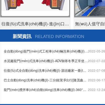
往復(fù)式洗車(chē)機(jī)-進(jìn)口耐
無(wú)人值守自動
磨泡面刷不傷車(chē)漆[隆茂鑫晟]
(jī)-掃碼支付24
新聞資訊
RELATED INFORMATION
車(ch
全自動(dòng)龍門(mén)式工程車(chē)輛洗車(chē)機(jī)廠
2022-05-2
家哪家好[隆茂鑫晟]…
水泥廠龍門(mén)式洗車(chē)機(jī)-ADV御寒冬季正常使用
2022-07-2
[隆茂鑫晟]…
往復(fù)式全自動(dòng)洗車(chē)機(jī)-源頭廠家一臺(tái)
2022-07-0
也批發(fā)[隆茂鑫晟]…
巴士自動(dòng)洗車(chē)機(jī)-三分鐘潔凈出行[隆茂鑫晟]
2022-06-1
…
龍門(mén)攪拌車(chē)自動(dòng)洗車(chē)機(jī)-360°清
2022-12-2
洗無(wú)盲角[隆茂鑫晟]…