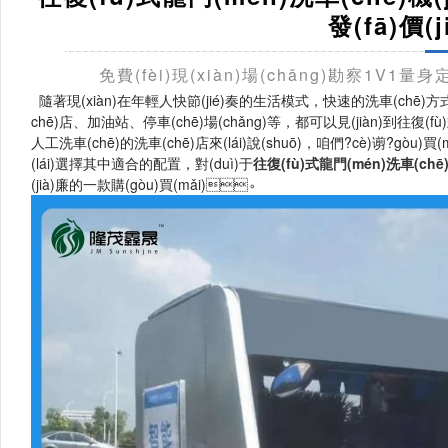
發(fā)價(
免費(fèi)現(xiàn)場(chǎng)勘察1V1
隨著現(xiàn)在年輕人快節(jié)奏的生活模式，快速的洗車(chē
chē)店、加油站、停車(chē)場(chǎng)等，都可以見(jiàn)到往復(f
人工洗車(chē)的洗車(chē)店來(lái)說(shuō)，咱們?cè)谫?
(lái)選擇其中適合的配置，對(duì)于
往復(fù)式龍門(mén)洗車(chē)機
(jià)廉的一款購(gòu)買(mǎi)。