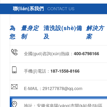
聯(lián)系我們
CONTACT US
為
量身定
清洗設(shè)備
解決方
您
制
及
案
全國(guó)咨詢(xún)熱線：
400-6798166
手機(jī)電話：
187-1558-8166
E-MAIL：291277878@qq.com
地址：安徽省阜陽(yáng)市開(kāi)發(fā)區