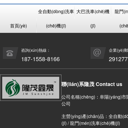
全自動(dòng)洗車
大巴洗車(chē)機
龍門(m
首頁(yè)
(chē)機(jī)
(jī)
(chē
咨詢(xún)熱線：
企業(yè)
187-1558-8166
29127
聯(lián)系隆茂 Contact us
公司名稱(chēng)：阜陽(yáng)
公司
主營(yíng)產(chǎn)品：全自動(dòn
(jī) / 龍門(mén)洗車(chē)機(jī)