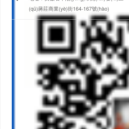
(qū)蔣莊商業(yè)街164-167號(hào)