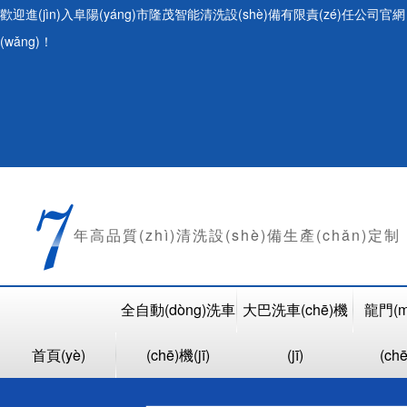
歡迎進(jìn)入阜陽(yáng)市隆茂智能清洗設(shè)備有限責(zé)任公司官網
(wǎng)！
年
高品質(zhì)清洗設(shè)備生產(chǎn)定制
全自動(dòng)洗車
大巴洗車(chē)機
龍門(m
首頁(yè)
(chē)機(jī)
(jī)
(chē