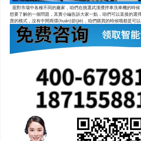
面對市場中各種不同的廠家，咱們在挑選武漢攪拌車洗車機的時候，怎
想要了解的一個問題，其實小編告訴大家一點，咱們可以直接的選擇一個
賣的模式，沒有中間商環(huán)節(jié)，咱們購買的時候哦都是可以節