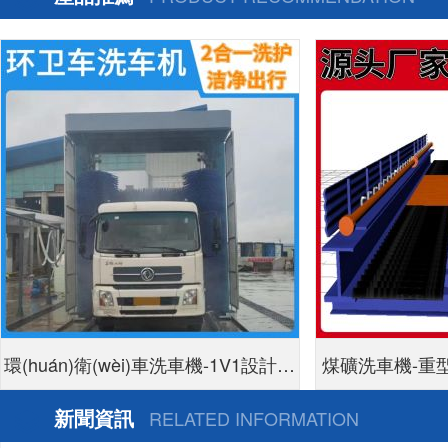
環(huán)衛(wèi)車洗車機-1V1設計方
煤礦洗車機-重
案定制生產[隆茂鑫晟]
新聞資訊
RELATED INFORMATION