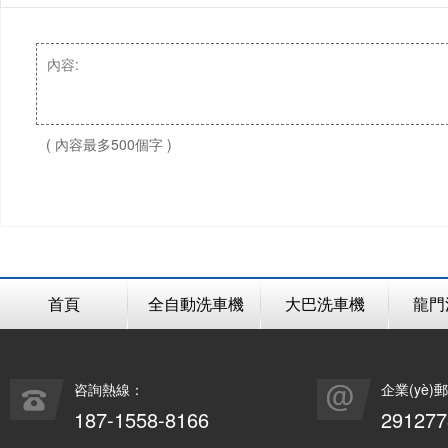
( 內容最多500個字 )
首頁
全自動洗車機
大巴洗車機
龍門
咨詢熱線：
企業(yè)
187-1558-8166
29127