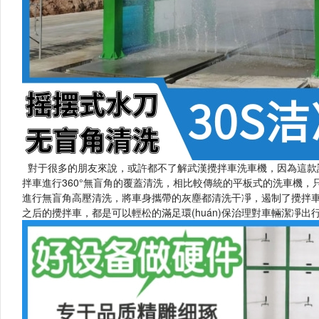
對于很多的朋友來說，或許都不了解武漢攪拌車洗車機，因為這款
拌車進行360°無盲角的覆蓋清洗，相比較傳統的平板式的洗車機
進行無盲角高壓清洗，將車身攜帶的灰塵都清洗干凈，遏制了
之后的攪拌車，都是可以輕松的滿足環(huán)保治理對車輛潔凈出行的要求