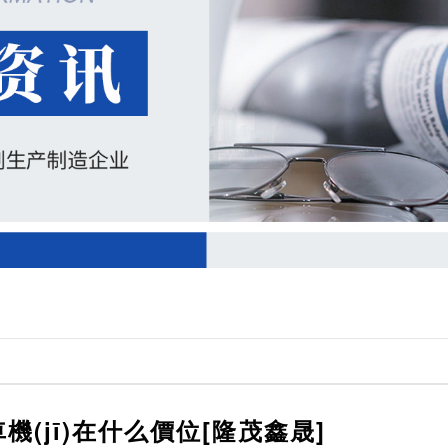
機(jī)在什么價位[隆茂鑫晟]