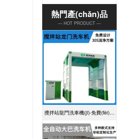
熱門產(chǎn)品
— HOT PRODUCT —
攪拌站龍門洗車機(jī)-免費(fèi)設
(shè)計(jì)30S潔凈方案[隆茂鑫晟]