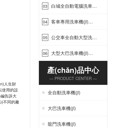
白城全自動電腦洗車機
03
(jī)-ADV防凍冬季正常
使用[隆茂鑫晟]
客車專用洗車機(jī)哪
04
家的好[隆茂鑫晟]
公交車全自動大型洗車
05
機(jī)什么價錢[隆茂鑫
晟]
大型大巴洗車機(jī)價
06
錢怎么樣[隆茂鑫晟]
產(chǎn)品中心
— PRODUCT CENTER —
àn)人生財
所以使用的設
全自動洗車機(jī)
以小編告訴大
jù)不同的廠
大巴洗車機(jī)
龍門洗車機(jī)