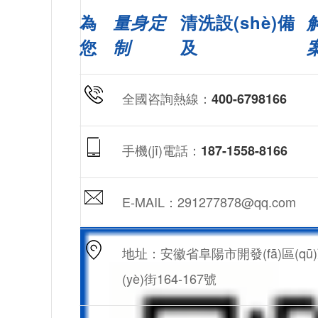
為
量身定
清洗設(shè)備
您
制
及
全國咨詢熱線：
400-6798166
手機(jī)電話：
187-1558-8166
E-MAIL：291277878@qq.com
地址：安徽省阜陽市開發(fā)區(qū
(yè)街164-167號