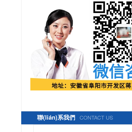
聯(lián)系我們
CONTACT US