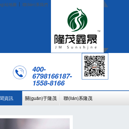
ng)站地圖
聯(lián)系我們
400-
6798166
187-
1558-8166
聞資訊
關(guān)于隆茂
聯(lián)系隆茂