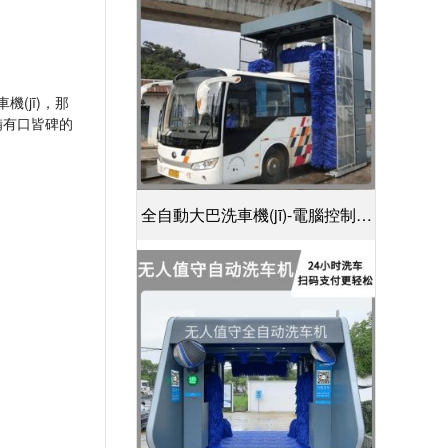
(jī)，那
)備有口皆碑的
全自動大巴洗車機(jī)-電腦控制一
鍵啟動清洗[隆茂鑫晟]