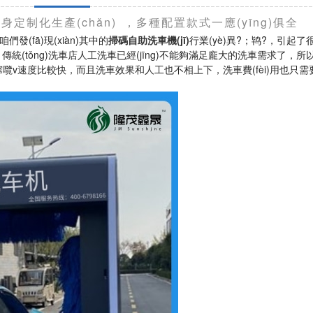
量身定制化生產(chǎn)，多種配置款式一應(yīng)俱全
們發(fā)現(xiàn)其中的
掃碼自助洗車機(jī)
行業(yè)異?；鸨?，引起
，傳統(tǒng)洗車店人工洗車已經(jīng)不能夠滿足龐大的洗車需求了，
窜囕v速度比較快，而且洗車效果和人工也不相上下，洗車費(fèi)用也只需要9.9元