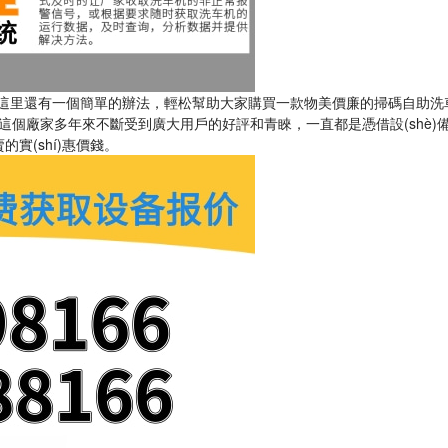
里還有一個簡單的辦法，輕松幫助大家購買一款物美價廉的掃碼自助洗車機
n)了隆茂鑫晟這個廠家多年來不斷受到廣大用戶的好評和青睞，一直都是憑借設(shè
(shí)惠價錢。