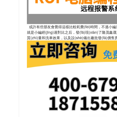
或許有些朋友會覺得這樣比較耗費(fèi)時間，不過小編這
就是小編經(jīng)過對比之后，發(fā)現(xià
質(zhì)量和洗車效果，以及設(shè)備出廠批發(fā)價售賣的實