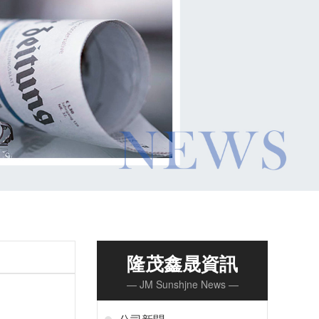
隆茂鑫晟資訊
— JM Sunshjne News —