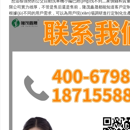
想這樣強勢的公交自動洗車機小編已經(jīng)找不到二家價錢和質量
限公司實力雄厚，不管是售后還是售前，隆茂鑫晟都能知道客戶定
根據(jù)不同的用戶需求，可以為用戶現(xiàn)場調研進行定制化生產(