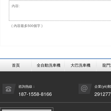
( 內容最多500個字 )
首頁
全自動洗車機
大巴洗車機
龍門
咨詢熱線：
企業(yè)
187-1558-8166
29127