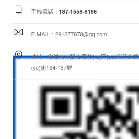
手機電話：
187-1558-8166
E-MAIL：291277878@qq.com
地址：安徽省阜陽市開發(fā)區(qū)蔣莊商業
(yè)街164-167號