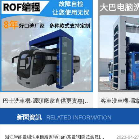
巴士洗車機-源頭廠家直供更實惠[隆
客車洗車機-電
茂鑫晟]
新聞資訊
RELATED INFORMATION
浙江智能電腦洗車機廠家聯(lián)系電話[隆茂鑫晟]…
2023-04-2