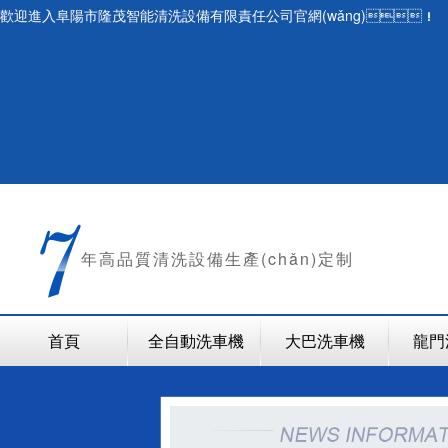
歡迎進入阜陽市隆茂智能清洗設備有限責任公司官網(wǎng)！
年
高品質清洗設備生產(chǎn)定制
首頁
全自動洗車機
大巴洗車機
龍門