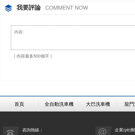
我要評論
COMMENT NOW
( 內容最多500個字 )
首頁
全自動洗車機
大巴洗車機
龍門
咨詢熱線：
企業(yè)