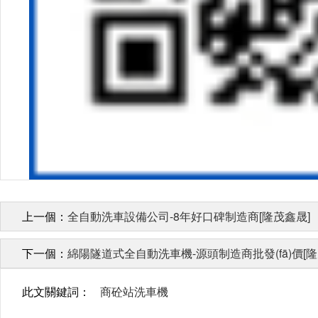
上一個：
全自動洗車設備公司-8年好口碑制造商[隆茂鑫晟]
下一個：
綿陽隧道式全自動洗車機-源頭制造商批發(fā)價[隆
此文關鍵詞：
商砼站洗車機