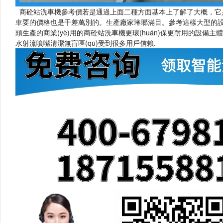
商砼站洗車機參考價若是通過上面二種方面基本上了解了大概，它是一種是
車要的價格也是千差萬別的。生產廠家琳瑯滿目。參考這樣大型
頭生產的商業(yè)用的商砼站洗車機更環(huán)保更耐用的設備主體
水射流噴嘴清潔無盲區(qū)受到很多用戶信賴.