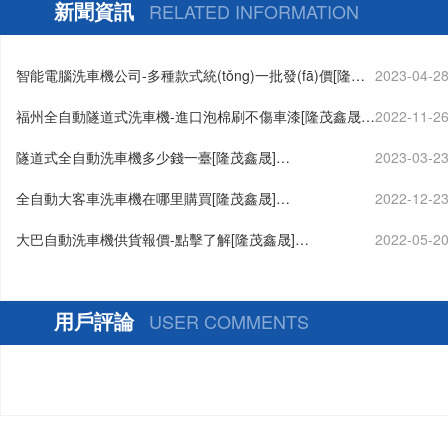
案定制生產[隆茂鑫晟]
新聞資訊
RELATED INFORMATION
智能電腦洗車機公司-多種款式統(tǒng)一批發(fā)價[隆茂
2023-04-2
鑫晟]…
福州全自動隧道式洗車機-進口泡棉刷不傷車漆[隆茂鑫晟]
2022-11-2
…
隧道式全自動洗車機多少錢一臺[隆茂鑫晟]…
2023-03-2
全自動大客車洗車機在哪里購買[隆茂鑫晟]…
2022-12-2
大巴自動洗車機供貨報價-點擊了解[隆茂鑫晟]…
2022-05-2
用戶評論
USER COMMENTS