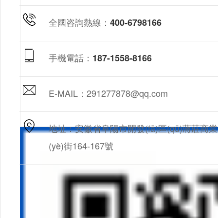
全國咨詢熱線：
400-6798166
手機電話：
187-1558-8166
E-MAIL：291277878@qq.com
地址：安徽省阜陽市開發(fā)區(qū)蔣莊商業
(yè)街164-167號