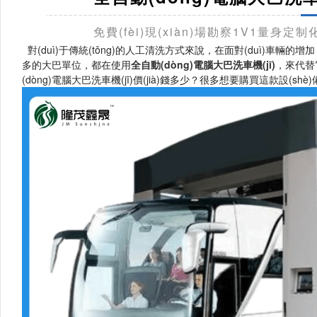
免費(fèi)現(xiàn)場勘察1V1量身定制
對(duì)于傳統(tǒng)的人工清洗方式來說，在面對(duì)車輛的增
多的大巴單位，都在使用
全自動(dòng)電腦大巴洗車機(jī)
，
(dòng)電腦大巴洗車機(jī)價(jià)錢多少？很多想要購買這款設(s