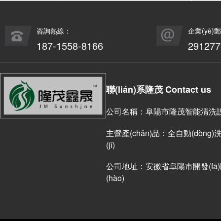
咨詢熱線：
企業(yè)
187-1558-8166
29127
聯(lián)系隆茂 Contact us
公司名稱：阜陽市隆茂智能清洗設(s
主營產(chǎn)品：全自動(dòng)洗車
(jī)
公司地址：安徽省阜陽市開發(fā)區(
(hào)