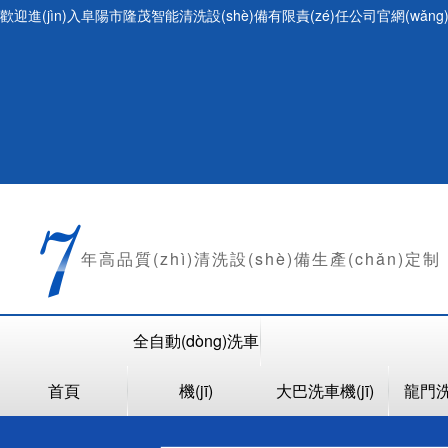
歡迎進(jìn)入阜陽市隆茂智能清洗設(shè)備有限責(zé)任公司官網(wǎng
年
高品質(zhì)清洗設(shè)備生產(chǎn)定制
全自動(dòng)洗車
首頁
機(jī)
大巴洗車機(jī)
龍門洗車