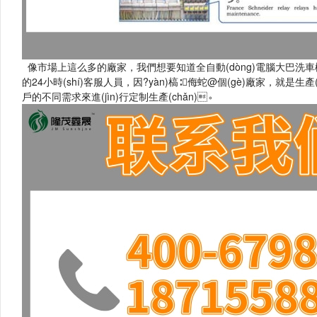
像市場上這么多的廠家，我們想要知道全自動(dòng)電腦大巴洗車機(j
的24小時(shí)客服人員，因?yàn)槁∶侮蛇@個(gè)廠家，就是
戶的不同需求來進(jìn)行定制生產(chǎn)。