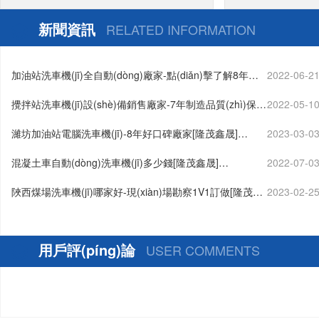
惠[隆茂鑫晟]
新聞資訊
RELATED INFORMATION
加油站洗車機(jī)全自動(dòng)廠家-點(diǎn)擊了解8年好
2022-06-2
口碑廠家[隆茂鑫晟]…
攪拌站洗車機(jī)設(shè)備銷售廠家-7年制造品質(zhì)保障
2022-05-1
[隆茂鑫晟]…
濰坊加油站電腦洗車機(jī)-8年好口碑廠家[隆茂鑫晟]…
2023-03-0
混凝土車自動(dòng)洗車機(jī)多少錢[隆茂鑫晟]…
2022-07-0
陜西煤場洗車機(jī)哪家好-現(xiàn)場勘察1V1訂做[隆茂鑫
2023-02-2
晟]…
用戶評(píng)論
USER COMMENTS