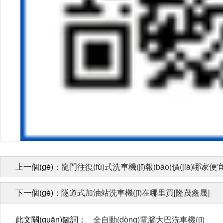
上一個(gè)：
龍門往復(fù)式洗車機(jī)報(bào)價(jià)哪家
下一個(gè)：
隧道式加油站洗車機(jī)在哪里買[隆茂鑫晟]
此文關(guān)鍵詞：
全自動(dòng)電腦大巴洗車機(jī)