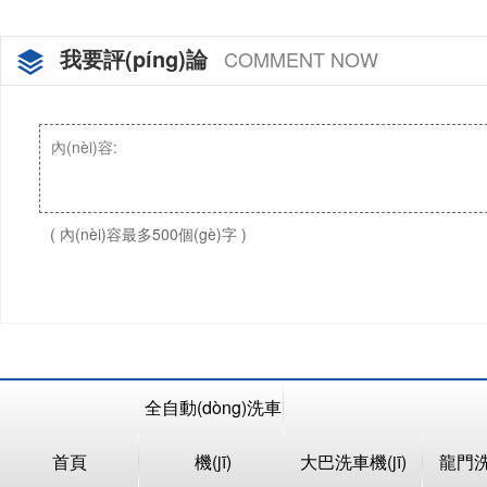
我要評(píng)論
COMMENT NOW
( 內(nèi)容最多500個(gè)字 )
全自動(dòng)洗車
首頁
機(jī)
大巴洗車機(jī)
龍門洗車