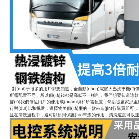
對(duì)于很多的用戶都想知道，全自動(dòng)電腦大巴洗車機(jī)價(ji
所需配置不同，所以價(jià)錢都是高低不一樣的，我們想要知道這款設(shè)備
據(jù)我們每位用戶的使用環(huán)境和所需配置，然后從廠家那里得到準(z
行對(duì)比和挑選，選擇物美價(jià)廉的一款來進(jìn)行購買即
且在清洗過程中，還可以起到保護(hù)車漆的作用，清洗速度可