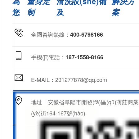
為
量身定
清洗設(shè)備
解決方
您
制
及
案
全國咨詢熱線：
400-6798166
手機(jī)電話：
187-1558-8166
E-MAIL：291277878@qq.com
地址：安徽省阜陽市開發(fā)區(qū)蔣莊商業
(yè)街164-167號(hào)