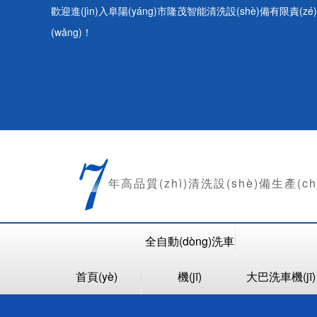
歡迎進(jìn)入阜陽(yáng)市隆茂智能清洗設(shè)備有限責(z
(wǎng)！
年
高品質(zhì)清洗設(shè)備生產(c
全自動(dòng)洗車
首頁(yè)
機(jī)
大巴洗車機(jī)