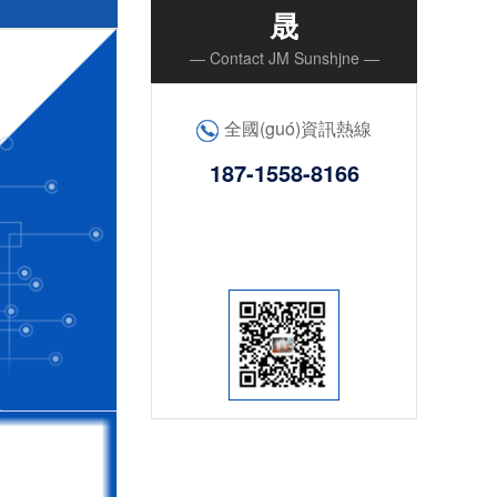
晟
— Contact JM Sunshjne —
全國(guó)資訊熱線
187-1558-8166