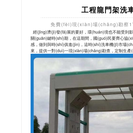
工程龍門架洗車
免費(fèi)現(xiàn)場(chǎng
經(jīng)濟(jì)發(fā)展的要好，環(huán)境也不能
關(guān)鍵時(shí)期，在這期間，國(guó)民要齊心
感，做到與時(shí)俱進(jìn)，這時(shí)洗車機(jī)市場
來，提供一對(duì)一現(xiàn)場(chǎng)勘查，定制