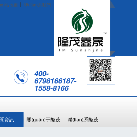
ng)站地圖
聯(lián)系我們
400-
6798166
187-
1558-8166
聞資訊
關(guān)于隆茂
聯(lián)系隆茂