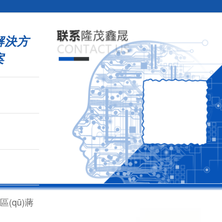
解決方
案
區(qū)蔣