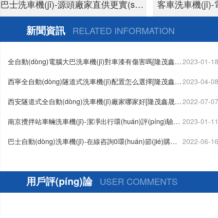
巴士洗車機(jī)-源頭廠家直供更實(shí)
客車洗車機(jī
惠[隆茂鑫晟]
新聞資訊
RELATED INFORMATION
全自動(dòng)電腦大巴洗車機(jī)對車漆有傷害嗎[隆茂鑫
2023-01-1
晟]…
西寧全自動(dòng)隧道式洗車機(jī)配置怎么選擇[隆茂鑫
2023-04-0
晟]…
西安隧道式全自動(dòng)洗車機(jī)廠家哪家好[隆茂鑫晟]
2022-07-0
…
南京攪拌站車輛洗車機(jī)-潔凈出行環(huán)評(píng)驗
2023-01-1
(yàn)收更輕松[隆茂鑫晟]…
巴士自動(dòng)洗車機(jī)-在線咨詢0環(huán)節(jié)購買
2022-06-1
[隆茂鑫晟]…
用戶評(píng)論
USER COMMENTS