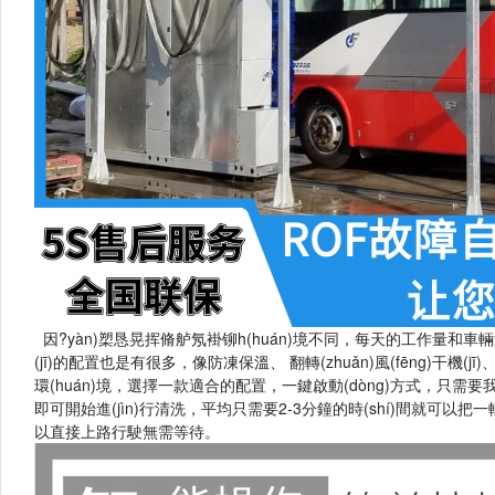
因?yàn)槊恳晃挥脩舻氖褂铆h(huán)境不同，每天的工作量和
(jī)的配置也是有很多，像防凍保溫、 翻轉(zhuǎn)風(fēng)干機
環(huán)境，選擇一款適合的配置，一鍵啟動(dòng)方式，只需要
即可開始進(jìn)行清洗，平均只需要2-3分鐘的時(shí)間就可以把一輛
以直接上路行駛無需等待。