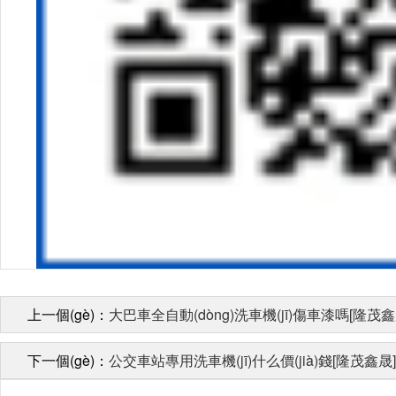
上一個(gè)：
大巴車全自動(dòng)洗車機(jī)傷車漆嗎[隆茂鑫
下一個(gè)：
公交車站專用洗車機(jī)什么價(jià)錢[隆茂鑫晟]