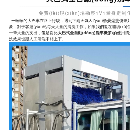
免費(fèi)現(xiàn)場勘察1V1量身定
一輛輛的大巴車在路上行駛，遇到下雨天氣因?yàn)橛晏煸斐傻奈廴靖
象，對于客運(yùn)站每天大量的清洗工作，如果我們還在繼續(xù)使用人工
一筆大量的支出，但是對比
大巴式全自動(dòng)洗車機(jī)
的使用情況來
洗效果也跟人工清洗不相上下。