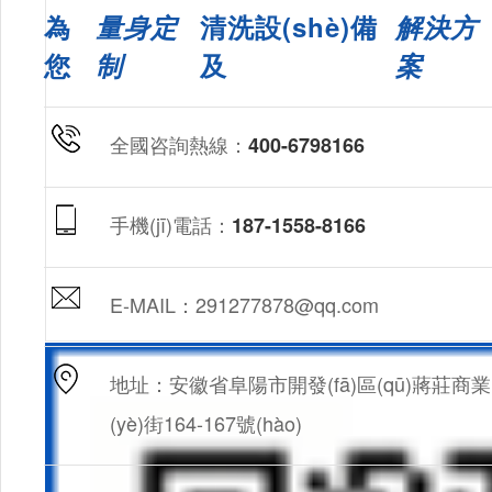
為
量身定
清洗設(shè)備
解決方
您
制
及
案
全國咨詢熱線：
400-6798166
手機(jī)電話：
187-1558-8166
E-MAIL：291277878@qq.com
地址：安徽省阜陽市開發(fā)區(qū)蔣莊商業
(yè)街164-167號(hào)