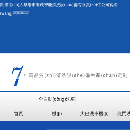
歡迎進(jìn)入阜陽市隆茂智能清洗設(shè)備有限責(zé)任公司官網
(wǎng)！
年
高品質(zhì)清洗設(shè)備生產(chǎn)定制
全自動(dòng)洗車
首頁
機(jī)
大巴洗車機(jī)
龍門洗車