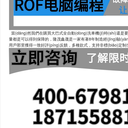
當(dāng)然我們在購買大巴式全自動(dòng)洗車機(jī)時(shí)還是要
量都是可以得到保障的，隆茂鑫晟是一家有著8年制造經(jīng)驗(yàn)的
用戶那里獲得一致好評(píng)反饋，多種款式，支持非標(biāo)