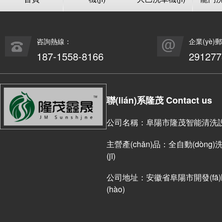
咨詢熱線：
企業(yè)
187-1558-8166
29127
聯(lián)系隆茂 Contact us
公司名稱：阜陽市隆茂智能清洗設(s
主營產(chǎn)品：全自動(dòng)洗車
(jī)
公司地址：安徽省阜陽市開發(fā)區(
(hào)