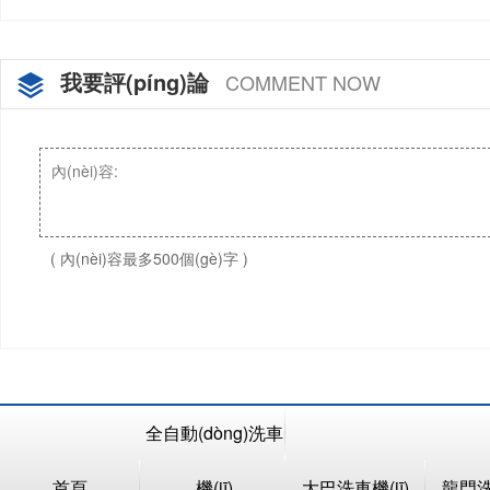
我要評(píng)論
COMMENT NOW
( 內(nèi)容最多500個(gè)字 )
全自動(dòng)洗車
首頁
機(jī)
大巴洗車機(jī)
龍門洗車