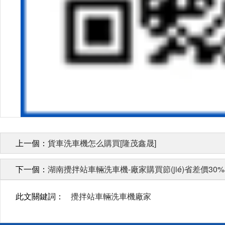
上一個：
貨車洗車機怎么購買[隆茂鑫晟]
下一個：
湖南攪拌站車輛洗車機-廠家購買節(jié)省差價30%
此文關鍵詞：
攪拌站車輛洗車機廠家