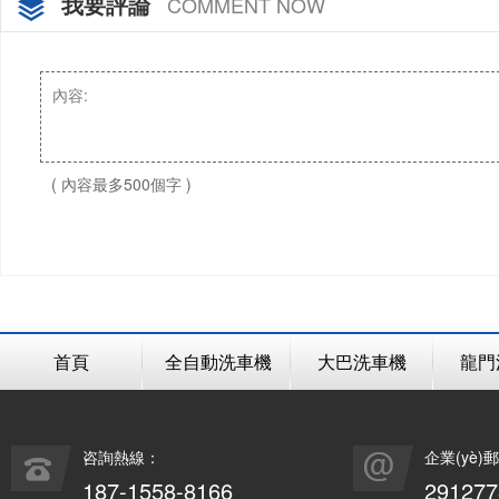
我要評論
COMMENT NOW
( 內容最多500個字 )
首頁
全自動洗車機
大巴洗車機
龍門
咨詢熱線：
企業(yè)
187-1558-8166
29127