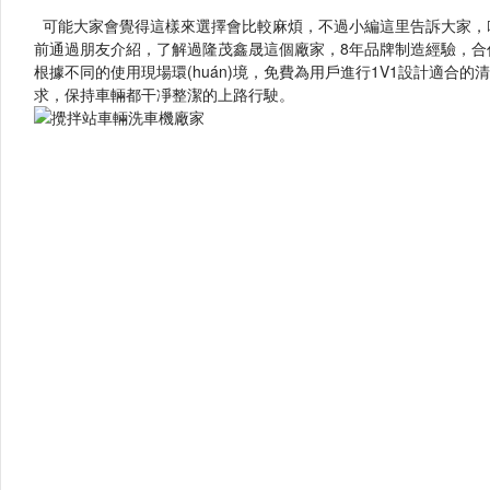
可能大家會覺得這樣來選擇會比較麻煩，不過小編這里告訴大家
前通過朋友介紹，了解過隆茂鑫晟這個廠家，8年品牌制造經驗，
根據不同的使用現場環(huán)境，免費為用戶進行1V1設計適合的清
求，保持車輛都干凈整潔的上路行駛。