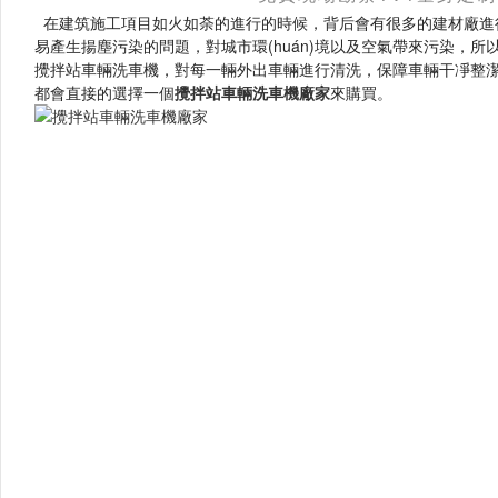
在建筑施工項目如火如荼的進行的時候，背后會有很多的建材廠進行支持
易產生揚塵污染的問題，對城市環(huán)境以及空氣帶來污染，所以咱們
攪拌站車輛洗車機，對每一輛外出車輛進行清洗，保障車輛干凈整潔
都會直接的選擇一個
攪拌站車輛洗車機廠家
來購買。