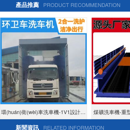
產品推薦
PRODUCT RECOMMENDATION
環(huán)衛(wèi)車洗車機-1V1設計方
煤礦洗車機-重
案定制生產[隆茂鑫晟]
新聞資訊
RELATED INFORMATION