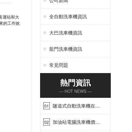
公司新聞
全自動洗車機資訊
巴客運站和大
帶來的工作效
大巴洗車機資訊
龍門洗車機資訊
常見問題
熱門資訊
— HOT NEWS —
隧道式自動洗車機在哪
01
里購買[隆茂鑫晟]
加油站電腦洗車機價格
02
怎么樣[隆茂鑫晟]