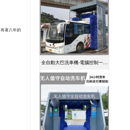
家是有著八年的
全自動大巴洗車機-電腦控制一鍵
啟動清洗[隆茂鑫晟]