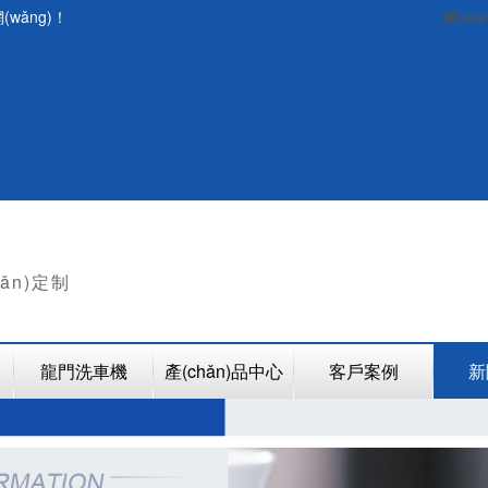
wǎng)！
網(wǎ
hǎn)定制
龍門洗車機
產(chǎn)品中心
客戶案例
新