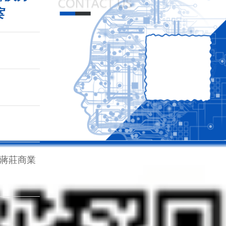
案
)蔣莊商業