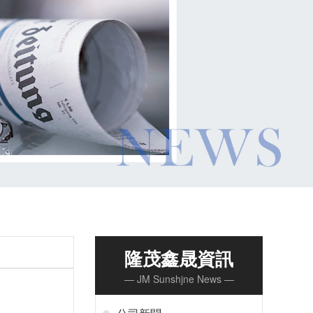
隆茂鑫晟資訊
— JM Sunshjne News —