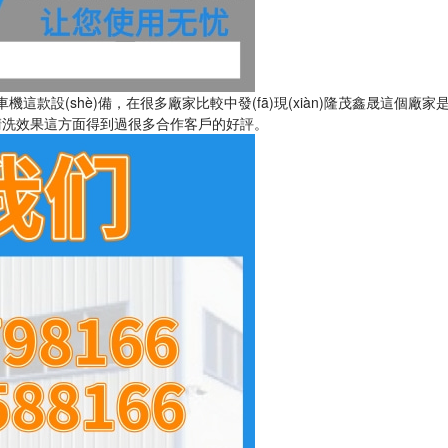
機這款設(shè)備，在很多廠家比較中發(fā)現(xiàn)隆茂鑫晟這個廠
，在清洗效果這方面得到過很多合作客戶的好評。