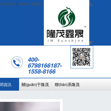
ng)站地圖
聯(lián)系我們
400-
6798166
187-
1558-8166
聞資訊
關(guān)于隆茂
聯(lián)系隆茂