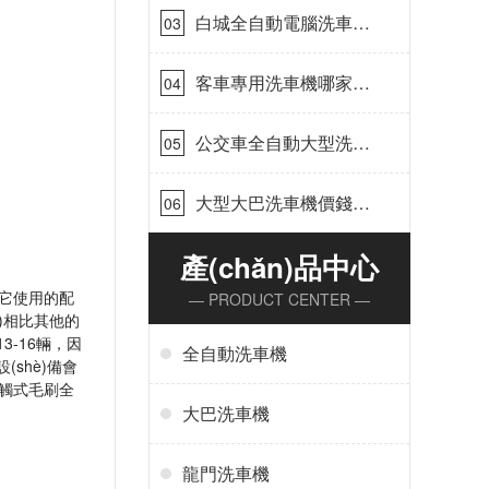
白城全自動電腦洗車
03
機-ADV防凍冬季正常
使用[隆茂鑫晟]
客車專用洗車機哪家的
04
好[隆茂鑫晟]
公交車全自動大型洗車
05
機什么價錢[隆茂鑫晟]
大型大巴洗車機價錢怎
06
么樣[隆茂鑫晟]
產(chǎn)品中心
跟它使用的配
— PRODUCT CENTER —
ù)相比其他的
3-16輛，因
全自動洗車機
(shè)備會
接觸式毛刷全
大巴洗車機
龍門洗車機