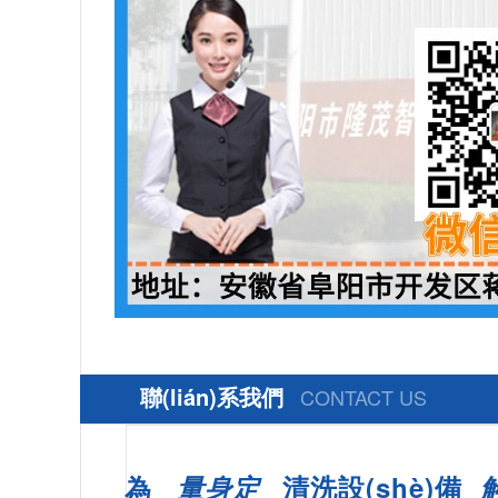
聯(lián)系我們
CONTACT US
為
量身定
清洗設(shè)備