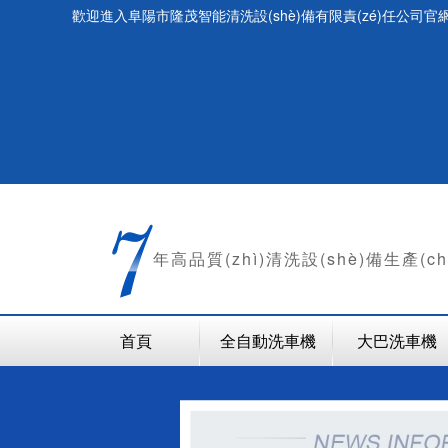
歡迎進入阜陽市隆茂智能清洗設(shè)備有限責(zé)任公司官網(
年
高品質(zhì)清洗設(shè)備生產(c
首頁
全自動洗車機
大巴洗車機