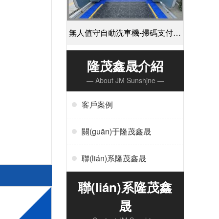
無人值守自動洗車機-掃碼支付24
小時不停機洗車[隆茂鑫晟]
隆茂鑫晟介紹
— About JM Sunshjne —
客戶案例
關(guān)于隆茂鑫晟
聯(lián)系隆茂鑫晟
聯(lián)系隆茂鑫
晟