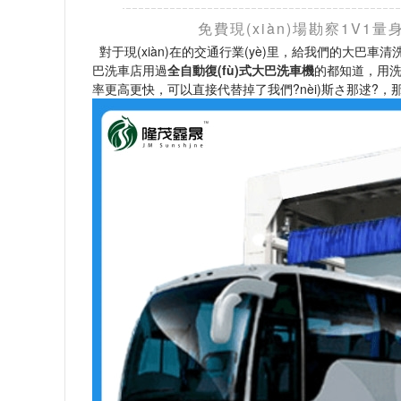
免費現(xiàn)場勘察1V1量
對于現(xiàn)在的交通行業(yè)里，給我們的大巴車清
巴洗車店用過
全自動復(fù)式大巴洗車機
的都知道，用洗
率更高更快，可以直接代替掉了我們?nèi)斯さ那逑?，那么