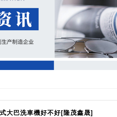
)式大巴洗車機好不好[隆茂鑫晟]