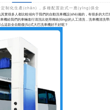
身定制化生產(chǎn)，多種配置款式一應(yīng)俱全
洗其實很多人都比較傾向于我們的自動洗車機設(shè)備的，有很多的大
車機給我們的車輛進行清洗比使用傳統(tǒng)的人工清洗，洗車機清洗
這款全自動復(fù)式大巴洗車機好不好呢？