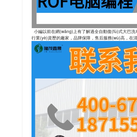
小編以前在網(wǎng)上有了解過全自動復(fù)式大巴洗車
行業(yè)資歷的廠家，品牌保障，售后服務(wù)高