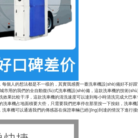
個人的想法都是不一樣的，其實我感覺一臺洗車機設(shè)備好不好
在有很多城市用的我們的全自動復(fù)式洗車機設(shè)備，這款洗車機的技術(sh
，清洗效果比較干凈，這款洗車機的清洗速度可以達到每小時清洗完成大巴車1
通的洗車機占地面積要大些，只需要我們把車停在那里按一下按鈕，洗車機設
洗，洗車機可以通過我們的傳感器在保證車輛已經(jīng)到達的情況下進行