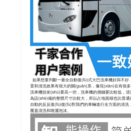
如果想要判斷一臺全自動復(fù)式大巴洗車機好與不好，每
置和清洗效果有很大的關(guān)系，像現(xiàn)
洗車機技術(shù)要高一些，洗車機的價錢要比較低
為設(shè)備的整體尺寸比較大，所以占地面積也比普
自動的反反復(fù)復(fù)對我們的車輛進行全方面的清
覆蓋清洗和噴灑泡沫。