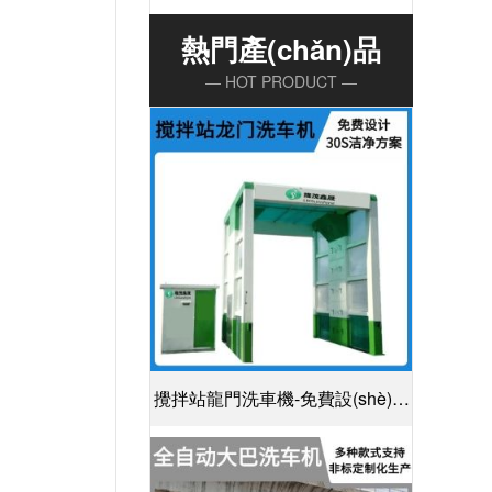
熱門產(chǎn)品
— HOT PRODUCT —
攪拌站龍門洗車機-免費設(shè)計
30S潔凈方案[隆茂鑫晟]