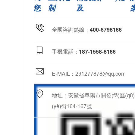
您
制
及
全國咨詢熱線：
400-6798166
手機電話：
187-1558-8166
E-MAIL：291277878@qq.com
地址：安徽省阜陽市開發(fā)區(qū
(yè)街164-167號