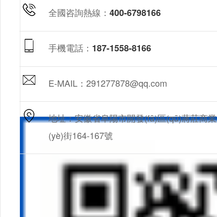
全國咨詢熱線：
400-6798166
手機電話：
187-1558-8166
E-MAIL：291277878@qq.com
地址：安徽省阜陽市開發(fā)區(qū)蔣莊商業
(yè)街164-167號