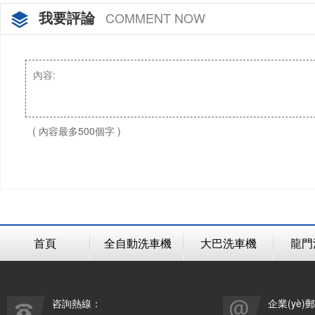
我要評論
COMMENT NOW
( 內容最多500個字 )
首頁
全自動洗車機
大巴洗車機
龍門
咨詢熱線：
企業(yè)