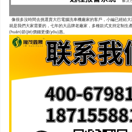
像很多沒時間去挑選賣大巴電腦洗車機廠家的客戶，小編已經給大家
就是我們大家需要的，七年的大品牌老廠家，多種款式支持定制
(huán)節(jié)價錢更優(yōu)惠。