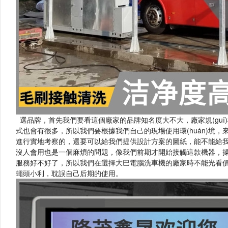
選品牌，首先我們要看這個廠家的品牌知名度大不大，廠家規(guī)
式也會有很多，所以我們要根據我們自己的現場使用環(huán)境
進行實地考察的，還要可以給我們提供設計方案的圖紙，能不能給我
沒人會用也是一個麻煩的問題，像我們前期才開始接觸這款機器
服務好不好了，所以我們在選擇大巴電腦洗車機的廠家時不能光看價錢，
蠅頭小利，耽誤自己后期的使用。