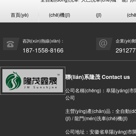
首頁(yè)
(chē)機(jī)
(jī)
(chē
咨詢(xún)熱線(xiàn)：
企業(yè)
187-1558-8166
29127
聯(lián)系隆茂 Contact us
公司名稱(chēng)：阜陽(yáng)
公司
主營(yíng)產(chǎn)品：全自動(dòn
(jī) / 龍門(mén)洗車(chē)機(jī)
公司地址：安徽省阜陽(yáng)市開(kā