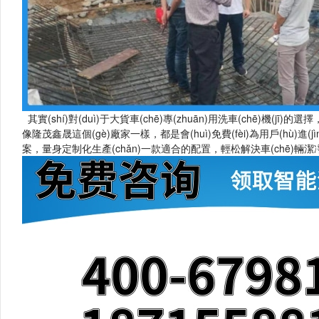
其實(shí)對(duì)于大貨車(chē)專(zhuān)用洗車(chē)機(jī)的選擇
像隆茂鑫晟這個(gè)廠家一樣，都是會(huì)免費(fèi)為用戶(hù)進(jìn)
案，量身定制化生產(chǎn)一款適合的配置，輕松解決車(chē)輛潔凈出