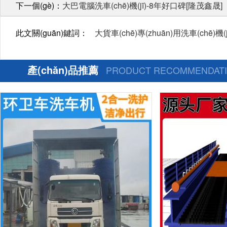
下一個(gè)：
大巴電腦洗車(chē)機(jī)-8年好口碑[隆茂鑫晟]
此文關(guān)鍵詞：
大貨車(chē)專(zhuān)用洗車(chē)機(j
產(chǎn)品推薦
PRODUCT RECOMMENDAT