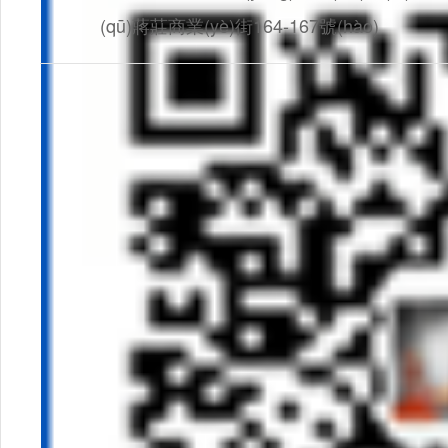
(qū)蔣莊商業(yè)街164-167號(hào)