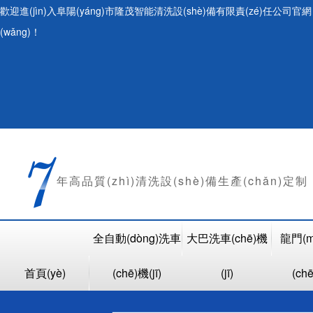
歡迎進(jìn)入阜陽(yáng)市隆茂智能清洗設(shè)備有限責(zé)任公司官網
(wǎng)！
年
高品質(zhì)清洗設(shè)備生產(chǎn)定制
全自動(dòng)洗車
大巴洗車(chē)機
龍門(m
首頁(yè)
(chē)機(jī)
(jī)
(chē