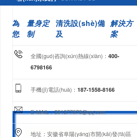
為
量身定
清洗設(shè)備
解決方
您
制
及
案
全國(guó)咨詢(xún)熱線(xiàn)：
400-
6798166
手機(jī)電話(huà)：
187-1558-8166
E-MAIL：291277878@qq.com
地址：安徽省阜陽(yáng)市開(kāi)發(fā)區