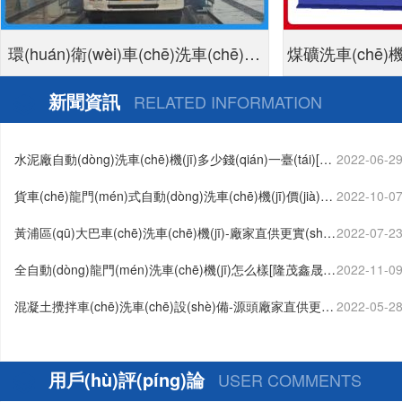
環(huán)衛(wèi)車(chē)洗車(chē)機
煤礦洗車(chē)機
(jī)-1V1設(shè)計(jì)方案定制生產
新聞資訊
RELATED INFORMATION
(chǎn)[隆茂鑫晟]
水泥廠自動(dòng)洗車(chē)機(jī)多少錢(qián)一臺(tái)[隆
2022-06-2
茂鑫晟]…
貨車(chē)龍門(mén)式自動(dòng)洗車(chē)機(jī)價(jià)錢
2022-10-0
(qián)怎么樣[隆茂鑫晟]…
黃浦區(qū)大巴車(chē)洗車(chē)機(jī)-廠家直供更實(shí)
2022-07-2
惠[隆茂鑫晟]…
全自動(dòng)龍門(mén)洗車(chē)機(jī)怎么樣[隆茂鑫晟]
2022-11-0
…
混凝土攪拌車(chē)洗車(chē)設(shè)備-源頭廠家直供更實
2022-05-2
(shí)惠[隆茂鑫晟]…
用戶(hù)評(píng)論
USER COMMENTS