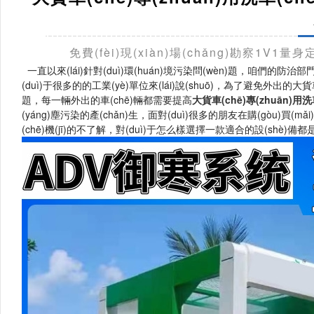
免費(fèi)現(xiàn)場(chǎng)勘察1V1
一直以來(lái)針對(duì)環(huán)境污染問(wèn)題，咱們的防治部門(
(duì)于很多的的工業(yè)單位來(lái)說(shuō)，為了避免外出的大貨車(c
題，每一輛外出的車(chē)輛都需要提高
大貨車(chē)專(zhuān)用洗車(
(yáng)塵污染的產(chǎn)生，面對(duì)很多的朋友在購(gòu)買(mǎi
(chē)機(jī)的不了解，對(duì)于怎么樣選擇一款適合的設(shè)