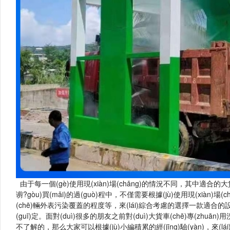
由于每一個(gè)使用現(xiàn)場(chǎng)的情況不同，其中適合的大貨
谫?gòu)買(mǎi)的過(guò)程中，不僅需要根據(jù)使用現(xiàn)場
(chē)輛外表污染覆蓋的程度等，來(lái)綜合考慮的選擇一款適合的設(
(guī)定。面對(duì)很多的朋友之前對(duì)大貨車(chē)專(zh
不了解的，那么大家可以根據(jù)小編積累的經(jīng)驗(yàn)，來(