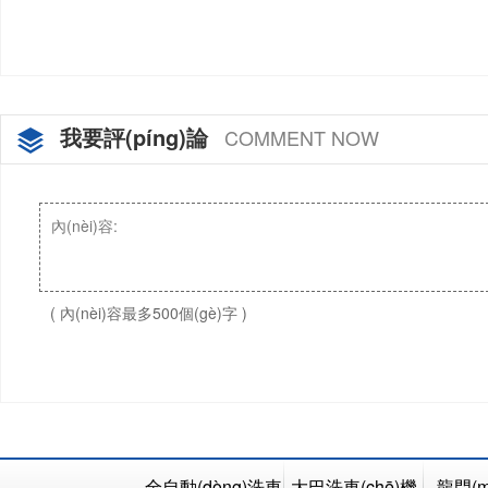
我要評(píng)論
COMMENT NOW
( 內(nèi)容最多500個(gè)字 )
全自動(dòng)洗車
大巴洗車(chē)機
龍門(m